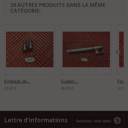
29 AUTRES PRODUITS DANS LA MÊME
CATÉGORIE:
Embouts de...
Guidon...
Fixati
10,00 €
40,00 €
10,00 
Lettre d'informations