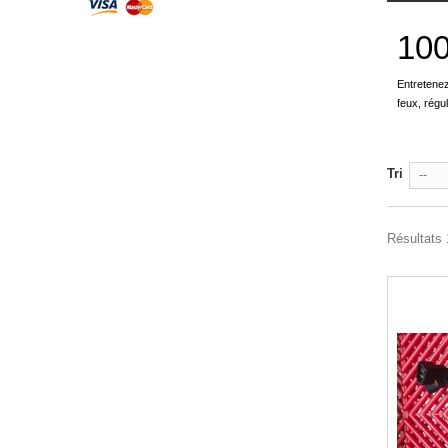
10
Entretenez
feux, régu
Tri
--
Résultats 