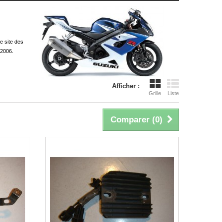
e site des
/2006.
Afficher :
Grille
Liste
Comparer (
0
)