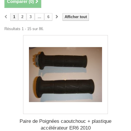
Comparer (
0
)
1
2
3
...
6
Afficher tout
Résultats 1 - 15 sur 86.
Paire de Poignées caoutchouc + plastique
accélérateur ER6 2010