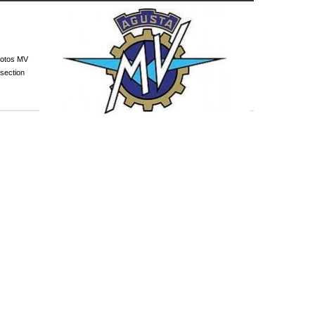
motos MV
 section