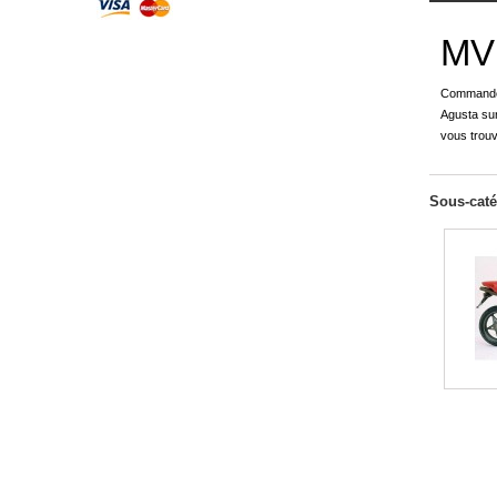
MV
Commandez
Agusta sur
vous trouv
Sous-caté