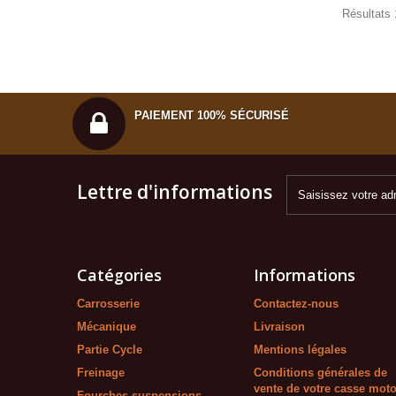
Résultats 
PAIEMENT 100% SÉCURISÉ
Lettre d'informations
Catégories
Informations
Carrosserie
Contactez-nous
Mécanique
Livraison
Partie Cycle
Mentions légales
Freinage
Conditions générales de
vente de votre casse mot
Fourches-suspensions