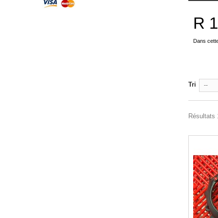
R 
Dans cett
Tri
--
Résultats 