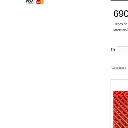
69
Pièces de
supermot k
Tri
--
Résultats 