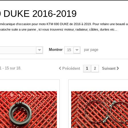
0 DUKE 2016-2019
 mécanique d'occasion pour moto KTM 690 DUKE de 2016 à 2019. Pour refaire une beauté a
atoche suite a une panne , ici vous trouverez moteur, radiateur, câbles, durites etc...
Montrer
par page
15
1 - 15 sur 18.
Précédent
1
2
Suivant