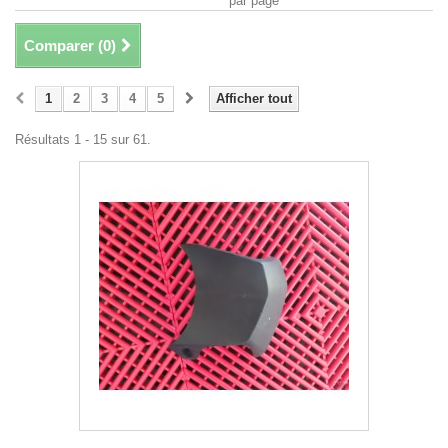
par page
Comparer (
0
)
1
2
3
4
5
Afficher tout
Résultats 1 - 15 sur 61.