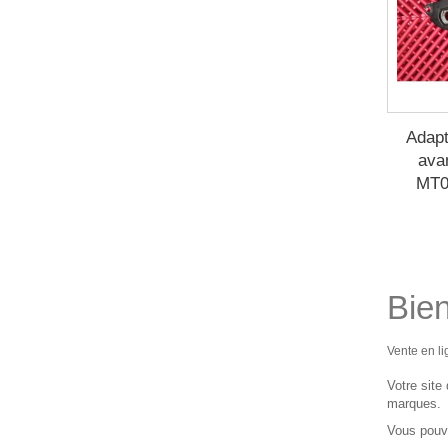
Adapt
ava
MT0
Bie
Vente en l
Votre site
marques.
Vous pouve