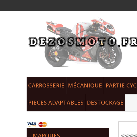
CARROSSERIE
MÉCANIQUE
PARTIE CYC
PIECES ADAPTABLES
DESTOCKAGE
MARQUES