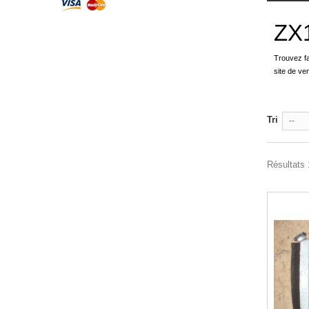
ZX
Trouvez f
site de ve
Tri
--
Résultats 