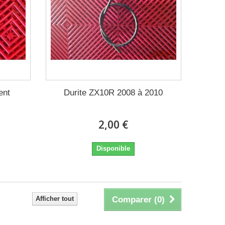
ent
Durite ZX10R 2008 à 2010
2,00 €
Disponible
Afficher tout
Comparer (
0
)