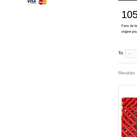
105
Fans de la
origine po
Tri
--
Résultats 