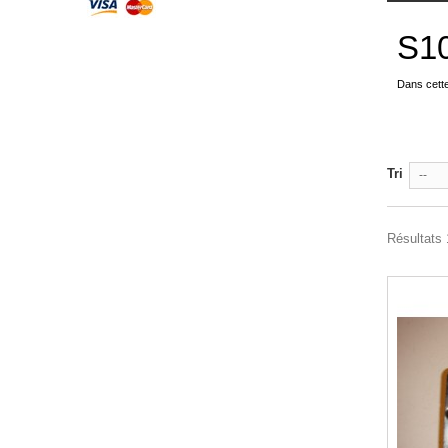
S1
Dans cett
Tri
--
Résultats 1