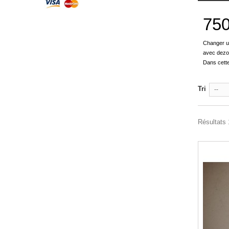
75
Changer un
avec dezos
Dans cette
Tri
--
Résultats 