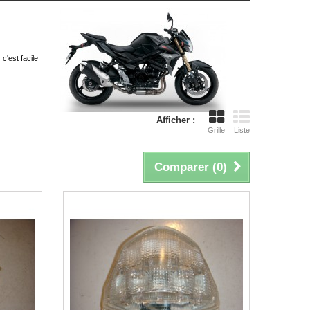
c'est facile
Afficher :
Grille
Liste
Comparer (
0
)