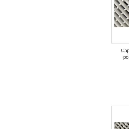
Cap
po