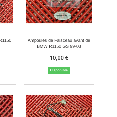
R1150
Ampoules de Faisceau avant de
BMW R1150 GS 99-03
10,00 €
Disponible