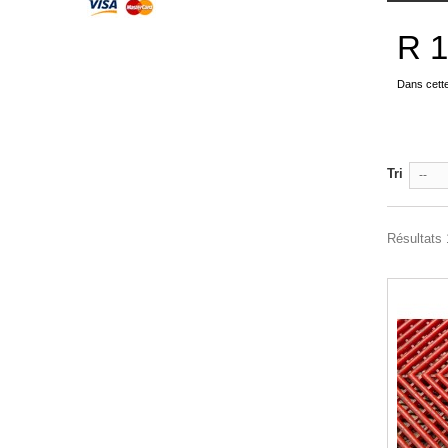
R 
Dans cett
Tri
--
Résultats 