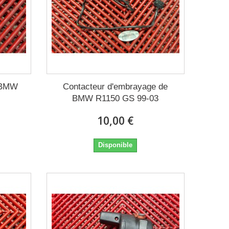
e BMW
Contacteur d'embrayage de
BMW R1150 GS 99-03
10,00 €
Disponible