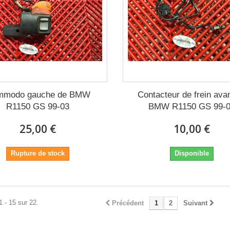
mmodo gauche de BMW
Contacteur de frein ava
R1150 GS 99-03
BMW R1150 GS 99-
25,00 €
10,00 €
Rupture de stock
Disponible
1 - 15 sur 22.
Précédent
1
2
Suivant