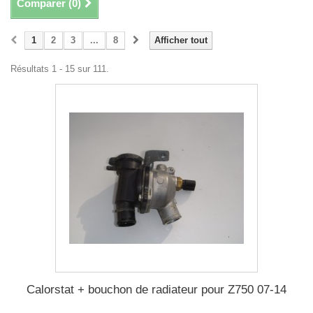
Comparer (
0
)
1
2
3
...
8
Afficher tout
Résultats 1 - 15 sur 111.
Calorstat + bouchon de radiateur pour Z750 07-14