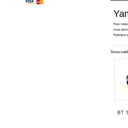
Ya
Pour motos
vous perme
Rubrique p
Sous-caté
BT 