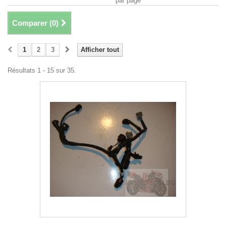
par page
Comparer (
0
)
1
2
3
Afficher tout
Résultats 1 - 15 sur 35.