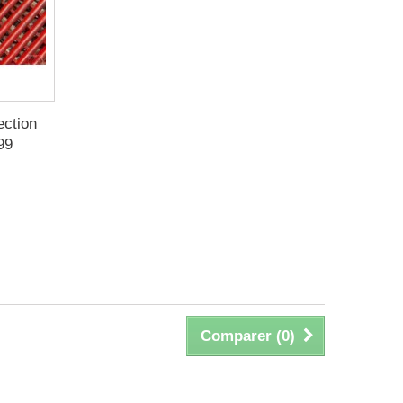
ection
99
Comparer (
0
)