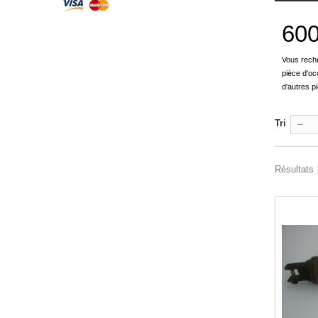
60
Vous rech
pièce d'oc
d'autres p
Tri
--
Résultats 1