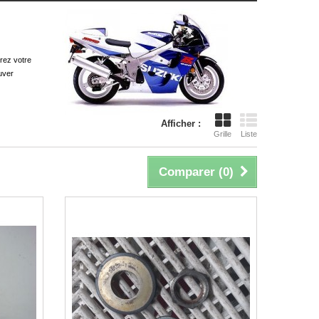
rez votre
uver
Afficher :
Grille
Liste
Comparer (
0
)