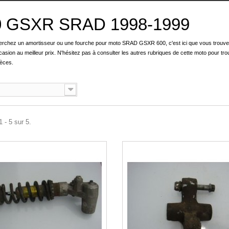
0 GSXR SRAD 1998-1999
erchez un amortisseur ou une fourche pour moto SRAD GSXR 600, c'est ici que vous trouve
casion au meilleur prix. N'hésitez pas à consulter les autres rubriques de cette moto pour tro
ièces.
 - 5 sur 5.