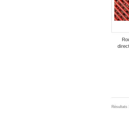
Rou
dire
Résultats 1