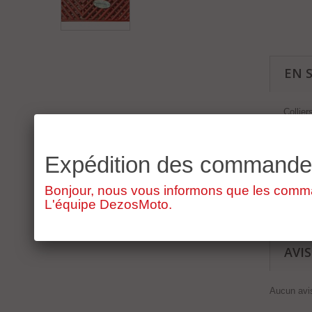
EN 
Collie
piece d
Expédition des command
Bonjour, nous vous informons que les command
L'équipe DezosMoto.
AVIS
Aucun avis