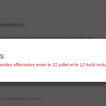
SAVOIR PLUS
rs de pipe d'admission pour YAMAHA YZF R125 années 2008 à 2013
'origine contrôlée par votre spécialiste de la pièces détachée moto d'occasion
es
es effectuées entre le 22 juillet et le 12 Août inclu
 n'a été publié pour le moment.