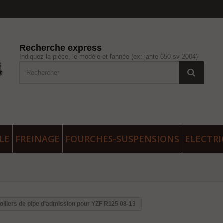
Recherche express
Indiquez la pièce, le modèle et l'année (ex: jante 650 sv 2004)
LE
FREINAGE
FOURCHES-SUSPENSIONS
ELECTRI
olliers de pipe d'admission pour YZF R125 08-13