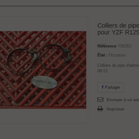
Colliers de pip
pour YZF R125
Référence
Y06353
État :
Occasion
Colliers de pipe d'adm
08-13
Partager
Envoyer à un am
Imprimer