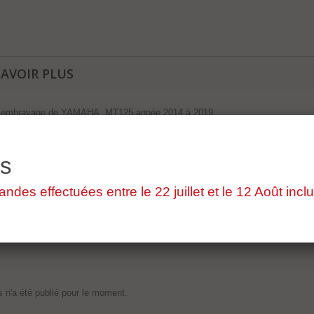
SAVOIR PLUS
' embrayage de YAMAHA MT125 année 2014 à 2019
'origine contrôlée par votre spécialiste de la pièces détachée moto d'occasion
es
es effectuées entre le 22 juillet et le 12 Août inclu
 n'a été publié pour le moment.