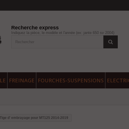
Recherche express
Indiquez la pièce, le modèle et l'année (ex: jante 650 sv 2004)
LE
FREINAGE
FOURCHES-SUSPENSIONS
ELECTRI
Tige d' embrayage pour MT125 2014-2019