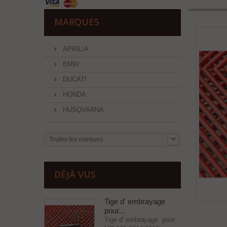
MARQUES
APRILIA
BMW
DUCATI
HONDA
HUSQVARNA
Toutes les marques
DÉJÀ VUS
Tige d' embrayage
pour...
Tige d' embrayage pour