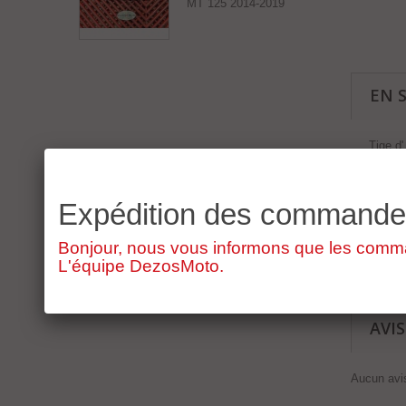
MT 125 2014-2019
EN 
Tige d
piece d
Expédition des command
Bonjour, nous vous informons que les command
L'équipe DezosMoto.
AVIS
Aucun avis